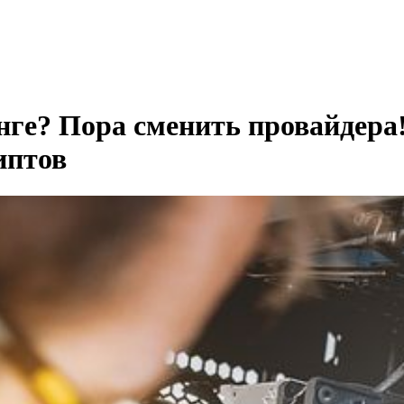
инге? Пора сменить провайдера
иптов