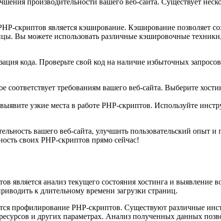
шения производительности вашего веб-сайта. Существует неско
HP-скриптов является кэширование. Кэширование позволяет сох
ницы. Вы можете использовать различные кэшировочные техники,
ация кода. Проверьте свой код на наличие избыточных запросо
рое соответствует требованиям вашего веб-сайта. Выберите хос
 выявите узкие места в работе PHP-скриптов. Используйте инс
льность вашего веб-сайта, улучшить пользовательский опыт и 
ность своих PHP-скриптов прямо сейчас!
в является анализ текущего состояния хостинга и выявление в
приводить к длительному времени загрузки страниц.
ется профилирование PHP-скриптов. Существуют различные инст
есурсов и других параметрах. Анализ полученных данных позво