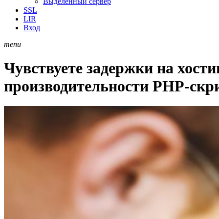
Выделенный сервер
SSL
LIR
Вход
menu
Чувствуете задержки на хост
производительности PHP-скр