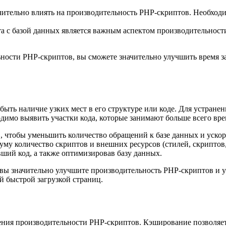
ачительно влиять на производительность PHP-скриптов. Необход
а с базой данных является важным аспектом производительности
ьности PHP-скриптов, вы сможете значительно улучшить время з
быть наличие узких мест в его структуре или коде. Для устране
димо выявить участки кода, которые занимают больше всего вре
, чтобы уменьшить количество обращений к базе данных и ускор
уму количество скриптов и внешних ресурсов (стилей, скриптов
ший код, а также оптимизировав базу данных.
 вы значительно улучшите производительность PHP-скриптов и 
й быстрой загрузкой страниц.
ния производительности PHP-скриптов. Кэширование позволяет